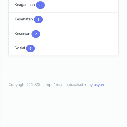
Keagamaan
6
Kesehatan
3
Kesenian
2
Sosial
6
Copyright © 2023 | smpn1maospati.sch.id
by
asyari