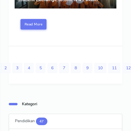
Read More
2
3
4
5
6
7
8
9
10
11
12
Kategori
Pendidikan
47