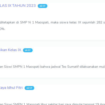
AS IX TAHUN 2023
aktif
 ditetapkan di SMP N 1 Maospati, maka siswa kelas IX sejumlah 282 s
00%.
ikan Kelas IX
aktif
an Siswi SMPN 1 Maospati bahwa jadwal Tes Sumatif dilaksanakan mulai
ya Idhul Fitri
aktif
n Siswi SMPN 1 Maospati libur sekitar hari raya dimulai tanggal 19 Apri