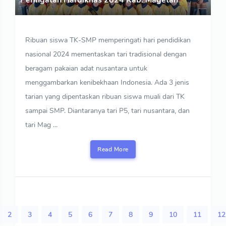
Peringatan Hardiknas 2024 Kab. Magetan
Ribuan siswa TK-SMP memperingati hari pendidikan
nasional 2024 mementaskan tari tradisional dengan
beragam pakaian adat nusantara untuk
menggambarkan kenibekhaan Indonesia. Ada 3 jenis
tarian yang dipentaskan ribuan siswa muali dari TK
sampai SMP. Diantaranya tari P5, tari nusantara, dan
tari Mag ...
Read More
2
3
4
5
6
7
8
9
10
11
12