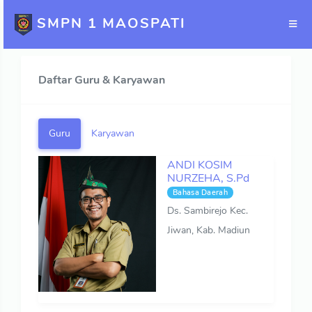
SMPN 1 MAOSPATI
Daftar Guru & Karyawan
Guru
Karyawan
ANDI KOSIM
NURZEHA, S.Pd
Bahasa Daerah
Ds. Sambirejo Kec.
Jiwan, Kab. Madiun