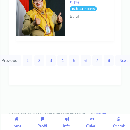
S.Pd.
Bahasa Inggris
Barat
Previous
1
2
3
4
5
6
7
8
Next
Copyright © 2023 | smpn1maospati.sch.id
by
asyari
Home
Profil
Info
Galeri
Kontak