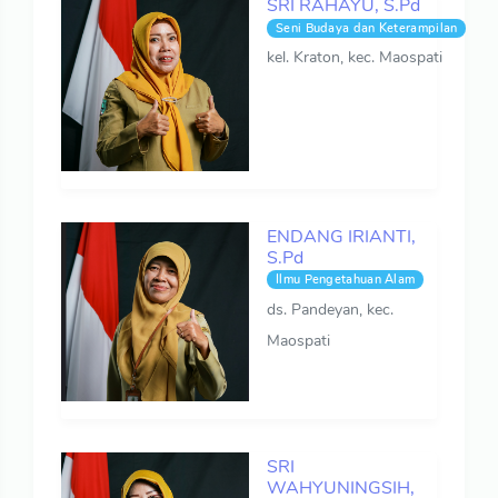
SRI RAHAYU, S.Pd
Seni Budaya dan Keterampilan
kel. Kraton, kec. Maospati
ENDANG IRIANTI,
S.Pd
Ilmu Pengetahuan Alam
ds. Pandeyan, kec.
Maospati
SRI
WAHYUNINGSIH,