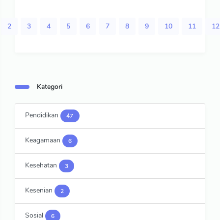
2
3
4
5
6
7
8
9
10
11
12
Kategori
Pendidikan
47
Keagamaan
6
Kesehatan
3
Kesenian
2
Sosial
6