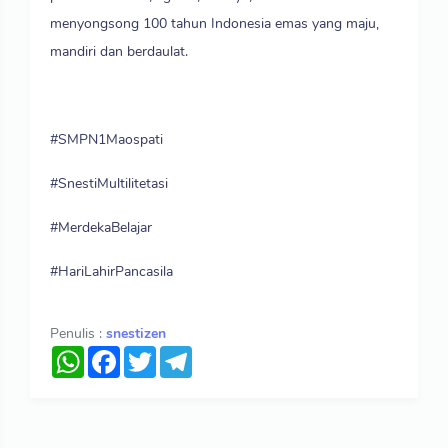
menyongsong 100 tahun Indonesia emas yang maju,
mandiri dan berdaulat.
#SMPN1Maospati
#SnestiMultilitetasi
#MerdekaBelajar
#HariLahirPancasila
Penulis :
snestizen
WhatsApp
Facebook
Twitter
Telegram