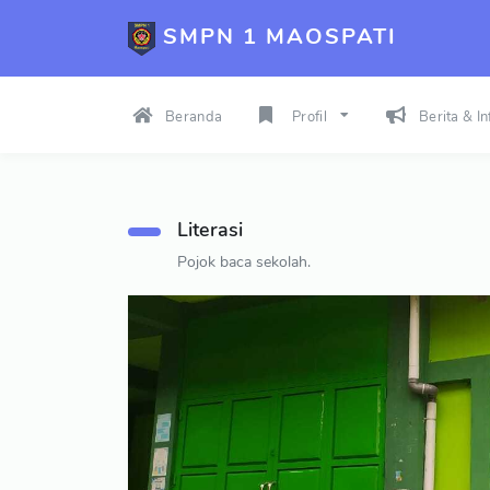
SMPN 1 MAOSPATI
Beranda
Profil
Berita & I
Literasi
Pojok baca sekolah.