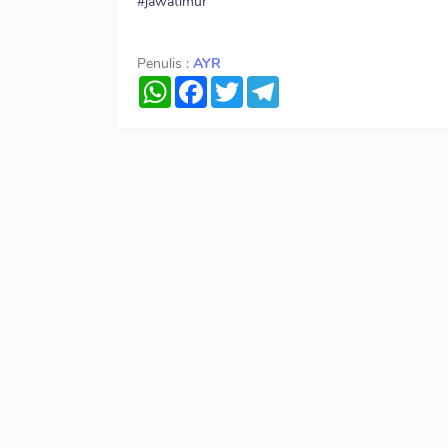
#jawatimur
Penulis :
AYR
WhatsApp
Facebook
Twitter
Telegram