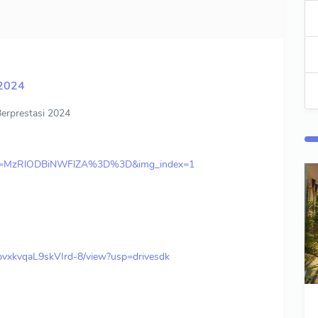
 2024
erprestasi 2024
igsh=MzRlODBiNWFlZA%3D%3D&img_index=1
JFpvxkvqaL9skVIrd-8/view?usp=drivesdk